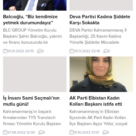
Balcıoğlu, “Biz kendimize
Deva Partisi Kadına Şiddete
yetmek durumundayız”
Karşı Sokakta
BLC GROUP Yönetim Kurulu
DEVA Partisi Kahramanmaraş İl
Başkanı Şahin Balcıoğlu, yatırım
Başkanlığı, 25 Kasım Kadına
ve finans konusunda bir
Yönelik Şiddetle Mücadele
televizyon kanalına yaptığı
Günü’nde İl Başkanlığı binası
01.01.2023 20:10
0
25.11.2022 22:18
0
açıklamada, “Biz kendimize
önünde basın açıklamasında
yetmek durumundayız” dedi.Ülke
bulundu. Basın açıklamasından
ve bölge ekonomisi hakkında her
önce İstanbul Sözleşmesi’nin
fırsatta bilgilendirmede bulunan
iptali üzerinden hükümete
BLC GROUP Yönetim Kurulu
yüklenenDeva Partisi
Başkanı Şahin Balcıoğlu, katıldığı
Kahramanmaraş İl
televizyon kanalında yatırım ve
Başkanı Uzm.Dr.İrfan
finans alanı hakkında görüşlerini
Karatutlu“Milyonlarca kadının
İş İnsanı Sami Saçmalı’nın
AK Parti Elbistan Kadın
paylaştı.Şahin Balcıoğlu, burada
canını tehlikeye atan böyle bir
mutlu günü!
Kolları Başkanı istifa etti
açıklamasında; “Yatırımın...
adımın vebalini bu hükümet
Kahramanmaraş’ın başarılı
Kahramanmaraş’ın Elbistan
taşıyamaz” dedi. 25 Kasım Kadına
firmalarından TYS Transtech
İlçesinde AK Parti Kadın Kolları
Yönelik Şiddetle Mücadele Günü
firması Yönetim Kurulu Başkanı
İlçe Başkanı Ayşe Yıldız, sosyal
vesilesiyle basın açıklamasını...
Sami Saçmalı’nın kızı Emine
medya hesabından görevinden
27.08.2022 12:00
0
01.10.2022 21:01
0
Saçmalı Dünya evine girdi.Kentte
istifa ettiğini açıkladı.Ayşe Yıldız,