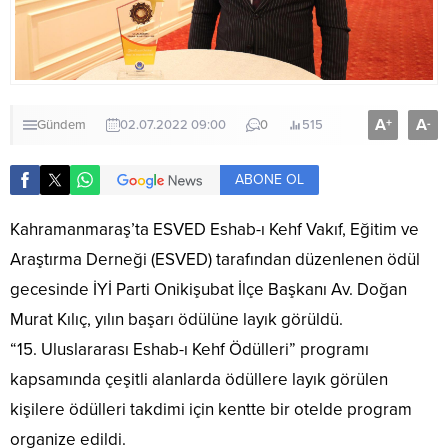
A
A
+
-
Gündem
02.07.2022 09:00
0
515
ABONE OL
Kahramanmaraş’ta ESVED Eshab-ı Kehf Vakıf, Eğitim ve
Araştırma Derneği (ESVED) tarafından düzenlenen ödül
gecesinde İYİ Parti Onikişubat İlçe Başkanı Av. Doğan
Murat Kılıç, yılın başarı ödülüne layık görüldü.
“15. Uluslararası Eshab-ı Kehf Ödülleri” programı
kapsamında çeşitli alanlarda ödüllere layık görülen
kişilere ödülleri takdimi için kentte bir otelde program
organize edildi.