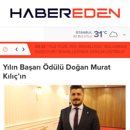
31
°C
İSTANBUL
AZ BULUTLU
08:32
“YÜZ YÜZE, 100. MAHALLEDE” BULUŞMASI
GÜZELYURT MAHALLESİ’NDE GERÇEKLEŞTİRİLDİ
Yılın Başarı Ödülü Doğan Murat
Kılıç’ın