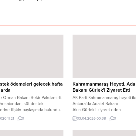
stek ödemeleri gelecek hafta
Kahramanmaraş Heyeti, Adal
larda
Bakanı Gürlek’i Ziyaret Etti
e Orman Bakanı Bekir Pakdemirli,
AK Parti Kahramanmaraş heyeti ile 
 hesabından, süt destek
Ankara’da Adalet Bakanı
rine ilişkin paylaşımda bulundu.
Akın Gürlek’i ziyaret eden
akdemirli, paylaşımında ...
Başkan Görgel, “Adalet hizmetleri
2020 11:21
0
03.04.2026 00:38
0
etkinliği, kamu hizmetlerinde verim
artırılmasına yönelik Bakanımız Sa
Gürlek ile istişarelerde bulunduk.