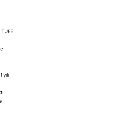
nu TÜFE
de
 yılı
tı.
e