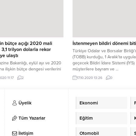
Bakanımıza şehrimize göstermiş 
ilgiden dolayı şükranlarımızı sunu
dedi. Kahramanmaraş Büyükşehi
Belediye Başkanı Fırat Görgel, 66.
Hükümet Tarım ve Orman Bakanı P
Vahit Kirişci, AK Parti Kahramanmar
n bütçe açığı 2020 mali
İstenmeyen bildiri dönemi bit
 3,1 trilyon dolarla rekor
Türkiye Odalar ve Borsalar Birliği’
ye ulaştı
(TOBB) kurduğu, 1 Aralık’ta uygul
ine Bakanlığı, eylül ayı ve 2020
geçecek Bildiri İdare Sistemi (İYS) 
ına ilişkin bütçe dengesi verilerini
müşterilere bayram ve ...
ı. 1 Ekim 2019'da başlayan ve 30
2020 11:17
2
17.10.2020 13:26
0
2020'de sona eren 2020 mali
 son ayında federal hükümetin
çığı 125 milyar dolar oldu.
Üyelik
Ekonomi
Tüm Yazarlar
Eğitim
İletişim
Otomobil