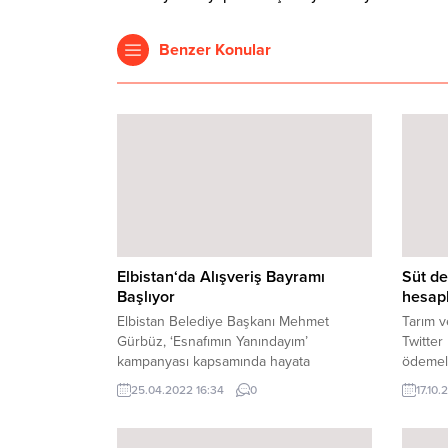
Benzer Konular
Elbistan‘da Alışveriş Bayramı
Süt de
Başlıyor
hesap
Elbistan Belediye Başkanı Mehmet
Tarım v
Gürbüz, ‘Esnafımın Yanındayım’
Twitter
kampanyası kapsamında hayata
ödemele
geçirdikleri ‘Alışveriş Bayramı’ etkinliğini,
Bakan P
25.04.2022 16:34
0
17.10.
Ramazan Bayramı’na özel
bir konseptte olacağını söyledi. Başkan
Gürbüz, vatandaşların bayram