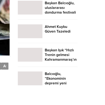
Başkan Balcıoğlu,
uluslararası
dondurma festivali
için tarih verdi
Ahmet Kuybu
Güven Tazeledi
Başkan Işık “Hızlı
Trenin gelmesi
Kahramanmaraş’ın
gelişmesini çok
A
-
daha
hızlandıracağından
Balcıoğlu,
eminiz. “
“Ekonominin
depremi yeni
başlıyor”