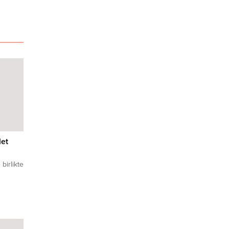
et
birlikte
nin
liliğin
yın Akın