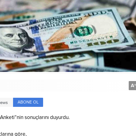
A
+
ABONE OL
Anketi”nin sonuçlarını duyurdu.
çlarına göre,