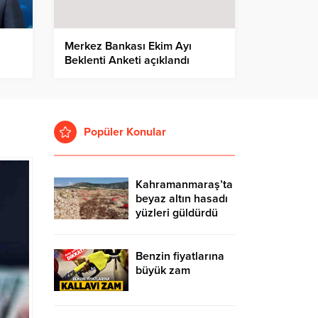
Merkez Bankası Ekim Ayı
Beklenti Anketi açıklandı
Popüler Konular
Kahramanmaraş’ta
beyaz altın hasadı
yüzleri güldürdü
Benzin fiyatlarına
büyük zam