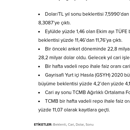
Dolar/TL yıl sonu beklentisi 7,5990’dan
8,3087’ye çıktı.
Eylülde yüzde 1,46 olan Ekim ayı TÜFE 
beklentisi yüzde 11,46’dan 11,76’ya çıktı.
Bir önceki anket döneminde 22,8 milyar 
28,2 milyar dolar oldu. Gelecek yıl cari işl
Bir hafta vadeli repo ihale faiz oranı car
Gayrisafi Yurt içi Hasıla (GSYH) 2020 bü
büyüme beklentisi yüzde 4,2’den yüzde 4,1’
Cari ay sonu TCMB Ağırlıklı Ortalama Fo
TCMB bir hafta vadeli repo ihale faiz ora
yüzde 11,07 olarak kayıtlara geçti.
ETİKETLER:
Beklenti
,
Cari
,
Dolar
,
Sonu