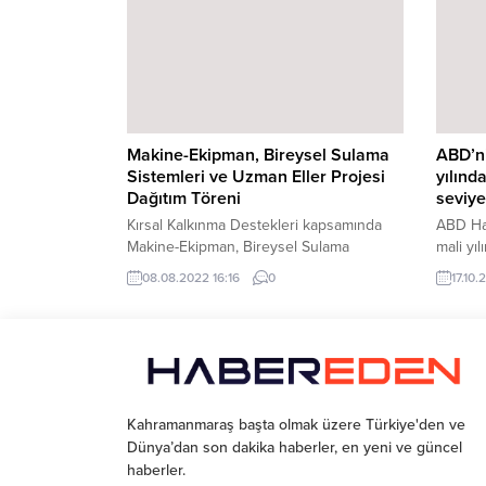
alışverişleri için tek bir noktaya ve güne
bağlı kalmadan 3 ayrı caddede 3 gün üst
üste yapabilecekleri şeker tadında bir
alışveriş bayramı hazırladıklarını belirtti.
Elbistan Belediye Başkanı...
Makine-Ekipman, Bireysel Sulama
ABD’ni
Sistemleri ve Uzman Eller Projesi
yılında
Dağıtım Töreni
seviye
Kırsal Kalkınma Destekleri kapsamında
ABD Haz
Makine-Ekipman, Bireysel Sulama
mali yıl
Sistemleri veUzman Eller Projesi dağıtım
açıklad
08.08.2022 16:16
0
17.10.
töreni gerçekleştirildi.İl Tarım ve Orman
Eylül 
Müdürlüğü bahçesinde gerçekleştirilen
yılının
programa KahramanmaraşValisi Ömer
bütçe a
Faruk COŞKUN, AK Parti Kahramanmaraş
Milletvekili Ahmet ÖZDEMİR, AKParti
Kahramanmaraş İl Başkanı Fırat GÖRGEL,
İl Tarım ve Orman Müdürü RamazanBİLİR,
Kahramanmaraş başta olmak üzere Türkiye'den ve
MHP Kahramanmaraş İl Başkan Vekili
Dünya’dan son dakika haberler, en yeni ve güncel
Müfit DAL,...
haberler.