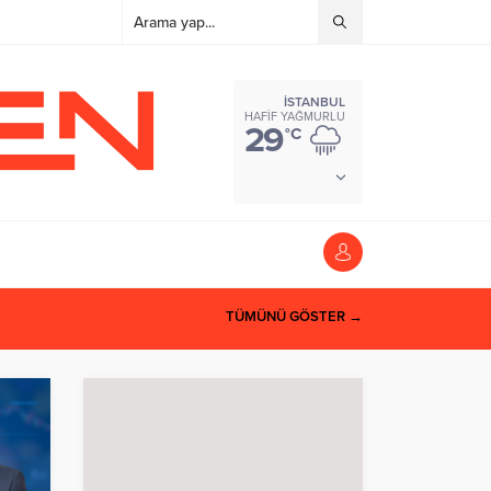
İSTANBUL
HAFIF YAĞMURLU
29
°C
TÜMÜNÜ GÖSTER →