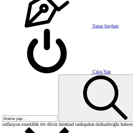
Yazar Sayfam
Çıkış Yap
enflasyon
emeklilik
ötv
döviz
tümkiad
onikişubat
dulkadiroğlu
habere