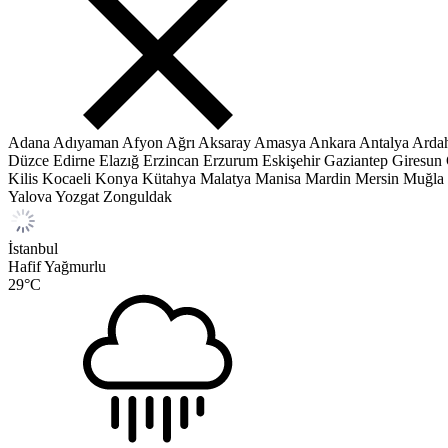
Adana
Adıyaman
Afyon
Ağrı
Aksaray
Amasya
Ankara
Antalya
Arda
Düzce
Edirne
Elazığ
Erzincan
Erzurum
Eskişehir
Gaziantep
Giresun
Kilis
Kocaeli
Konya
Kütahya
Malatya
Manisa
Mardin
Mersin
Muğla
Yalova
Yozgat
Zonguldak
İstanbul
Hafif Yağmurlu
29
°C