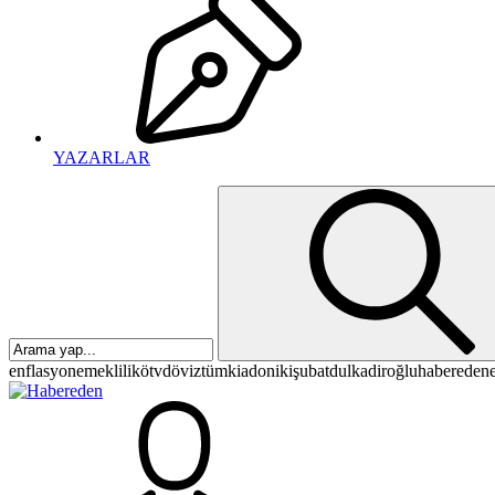
YAZARLAR
enflasyon
emeklilik
ötv
döviz
tümkiad
onikişubat
dulkadiroğlu
habereden