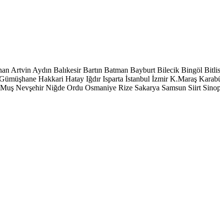
han
Artvin
Aydın
Balıkesir
Bartın
Batman
Bayburt
Bilecik
Bingöl
Bitli
Gümüşhane
Hakkari
Hatay
Iğdır
Isparta
İstanbul
İzmir
K.Maraş
Karab
Muş
Nevşehir
Niğde
Ordu
Osmaniye
Rize
Sakarya
Samsun
Siirt
Sino