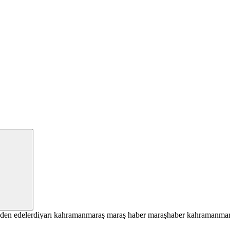
den
edelerdiyarı
kahramanmaraş
maraş haber
maraşhaber
kahramanmar