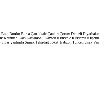
s
Bolu
Burdur
Bursa
Çanakkale
Çankırı
Çorum
Denizli
Diyarbakır
ük
Karaman
Kars
Kastamonu
Kayseri
Kırıkkale
Kırklareli
Kırşehir
p
Sivas
Şanlıurfa
Şırnak
Tekirdağ
Tokat
Trabzon
Tunceli
Uşak
Van